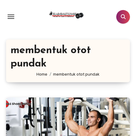
Lewati
ke
konten
membentuk otot
pundak
Home
membentuk otot pundak